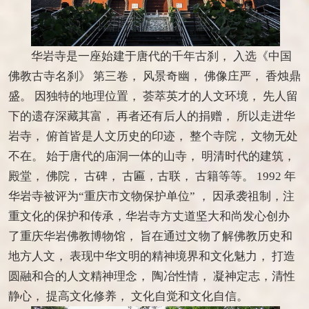
华岩寺是一座始建于唐代的千年古刹， 入选《中国
佛教古寺名刹》 第三卷， 风景奇幽， 佛像庄严， 香烛鼎
盛。 因独特的地理位置， 荟萃英才的人文环境， 先人留
下的遗存深藏其富， 再者还有后人的捐赠， 所以走进华
岩寺， 俯首皆是人文历史的印迹， 整个寺院， 文物无处
不在。 始于唐代的庙洞一体的山寺， 明清时代的建筑，
殿堂， 佛院， 古碑， 古匾，古联， 古籍等等。 1992 年
华岩寺被评为“重庆市文物保护单位” ， 因承袭祖制，注
重文化的保护和传承，华岩寺方丈道坚大和尚发心创办
了重庆华岩佛教博物馆， 旨在通过文物了解佛教历史和
地方人文， 表现中华文明的精神境界和文化魅力， 打造
圆融和合的人文精神理念， 陶冶性情， 凝神定志，清性
静心， 提高文化修养， 文化自觉和文化自信。