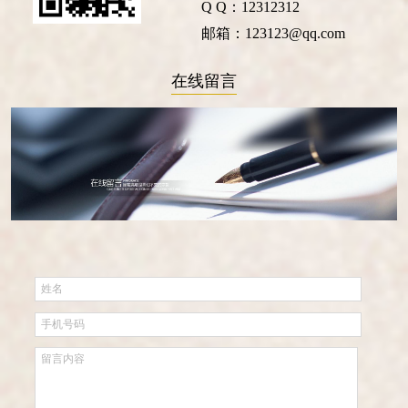
Q Q：
12312312
邮箱：123123@qq.com
在线留言