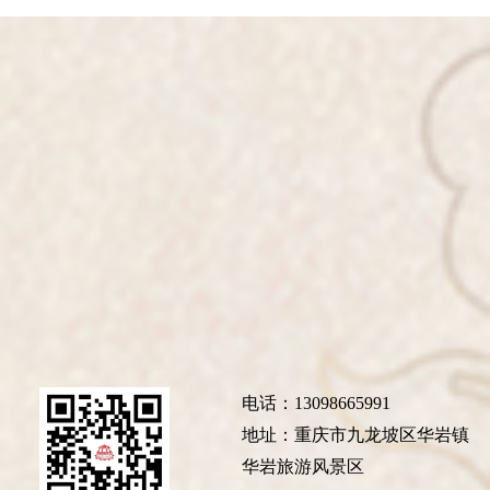
电话：
13098665991
地址：
重庆市九龙坡区华岩镇
华岩旅游风景区