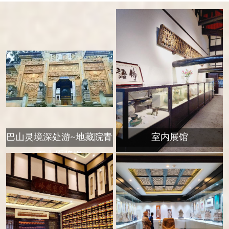
巴山灵境深处游~地藏院青
室内展馆
石大愿牌楼